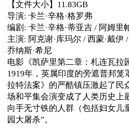
【文件大小】11.83GB
导演: 卡兰·辛格·格罗弗
编剧: 卡兰·辛格·蒂亚吉 / 阿姆里
主演: 阿克谢·库玛尔 / 西蒙·戴伊 /
乔纳斯·希尼
电影《凯萨里第二章：札连瓦拉
1919年，英属印度的旁遮普邦
拉特法案》的严酷镇压激起了民
场和平集会演变成了人类历史上
向手无寸铁的人群（包括妇女儿
园大屠杀”。