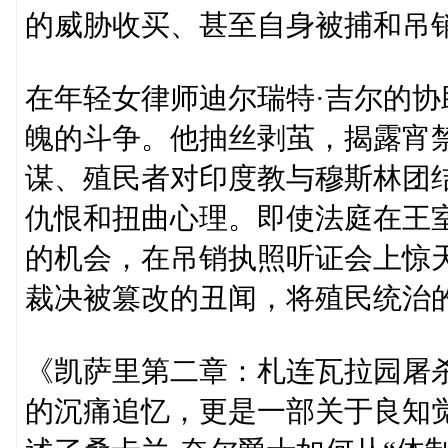
的威胁收买、甚至自身被捕和吊
在年轻女律师迪尔瑞特·吉尔的
魄的斗争。他抽丝剥茧，揭露宵
谋、殖民者对印度教与穆斯林团
仇恨和扭曲心理。即使法庭在王
的机会，在吊销执照听证会上惊
裁决被篡改的丑闻，将殖民统治
《凯萨里第二章：札连瓦拉园屠
的沉痛追忆，更是一部关于良知