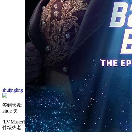
shuijngling
签到天数:
2862 天
[LV.Master]
伴坛终老