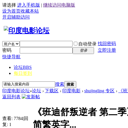
请选择
进入手机版
|
继续访问电脑版
设为首页
收藏本站
开启辅助访问
找回密码
自动登录
密码
立即注册
登录
快捷导航
论坛
BBS
每日签到
搜索
搜索
印度电影论坛
»
论坛
›
下载区
›
印度电影
›
shuijngling 专区
›
《班迪
返回列表
《班迪舒叛逆者 第二季》Bandi
查看:
7784
|
回
简繁英字...
复:
1