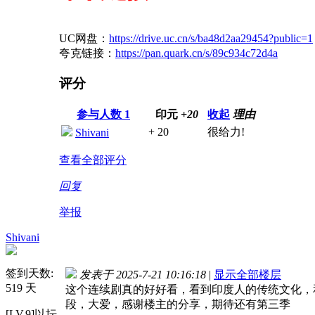
UC网盘：
https://drive.uc.cn/s/ba48d2aa29454?public=1
夸克链接：
https://pan.quark.cn/s/89c934c72d4a
评分
参与人数
1
印元
+20
收起
理由
+ 20
很给力!
Shivani
查看全部评分
回复
举报
Shivani
签到天数:
发表于 2025-7-21 10:16:18
|
显示全部楼层
519 天
这个连续剧真的好好看，看到印度人的传统文化，
段，大爱，感谢楼主的分享，期待还有第三季
[LV.9]以坛