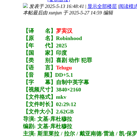
发表于 2025-5-13 16:48:41
|
显示全部楼层
|
阅读模
本帖最后由 xunjun 于 2025-5-27 14:59 编辑
【译 名】
罗宾汉
【原 名】Robinhood
【年 代】2025
【国 家】印度
【类 别】喜剧 动作 犯罪
【语 言】
Telugu
【音 频】DD+5.1
【字 幕】自制中英字幕
【视频尺寸】3840×2160
【文件格式】mkv
【文件时长】02:29:12
【文件大小】2.62GB
导演: 文基·库杜穆拉​​
编剧: 文基·库杜穆拉​​
主演: 斯里莱拉 / 拉尔 / 戴亚南德·雷迪 / 凯·保