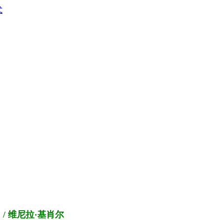
式
罗 / 维尼拉·基肖尔