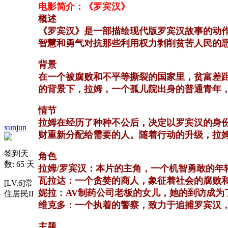
电影简介：《罗宾汉》
概述
《罗宾汉》是一部描绘现代版罗宾汉故事的动
智慧和勇气对抗那些利用权力剥削贫苦人民的
背景
在一个被腐败和不平等撕裂的国家里，贫富差
的背景下，拉姆，一个孤儿院出身的普通青年
情节
拉姆在经历了种种不公后，决定以罗宾汉的身
xunjun
财重新分配给需要的人。随着行动的升级，拉
签到天
角色
数: 65 天
拉姆/罗宾汉：本片的主角，一个机智勇敢的年
瓦拉达：一个贪婪的商人，象征着社会的腐败
[LV.6]常
妮拉：AV制药公司老板的女儿，她的到访成为
住居民II
维克多：一个执着的警察，致力于追捕罗宾汉
主题