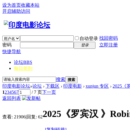
设为首页
收藏本站
开启辅助访问
找回密码
自动登录
密码
立即注册
登录
快捷导航
论坛
BBS
每日签到
搜索
搜索
印度电影论坛
»
论坛
›
下载区
›
印度电影
›
xunjun 专区
›
2025《
1
2
3
4
5
6
7
/ 7 页
下一页
返回列表
2025《罗宾汉 》Rob
查看:
21906
|
回复:
62
[复制链接]