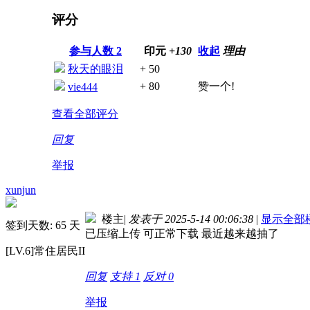
评分
参与人数
2
印元
+130
收起
理由
秋天的眼泪
+ 50
+ 80
赞一个!
vie444
查看全部评分
回复
举报
xunjun
楼主
|
发表于 2025-5-14 00:06:38
|
显示全部
签到天数: 65 天
已压缩上传 可正常下载 最近越来越抽了
[LV.6]常住居民II
回复
支持
1
反对
0
举报