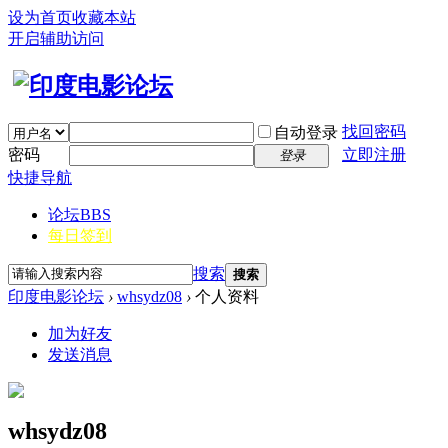
设为首页
收藏本站
开启辅助访问
找回密码
自动登录
密码
立即注册
登录
快捷导航
论坛
BBS
每日签到
搜索
搜索
印度电影论坛
›
whsydz08
›
个人资料
加为好友
发送消息
whsydz08