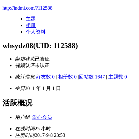
http://indmi.com/?112588
主题
相册
个人资料
whsydz08
(UID: 112588)
邮箱状态
已验证
视频认证
未认证
统计信息
好友数 0
|
相册数 0
|
回帖数 1647
|
主题数 0
生日
2011 年 1 月 1 日
活跃概况
用户组
爱心会员
在线时间
25 小时
注册时间
2017-9-8 23:53