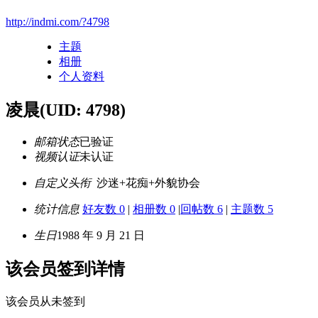
http://indmi.com/?4798
主题
相册
个人资料
凌晨
(UID: 4798)
邮箱状态
已验证
视频认证
未认证
自定义头衔
沙迷+花痴+外貌协会
统计信息
好友数 0
|
相册数 0
|
回帖数 6
|
主题数 5
生日
1988 年 9 月 21 日
该会员签到详情
该会员从未签到