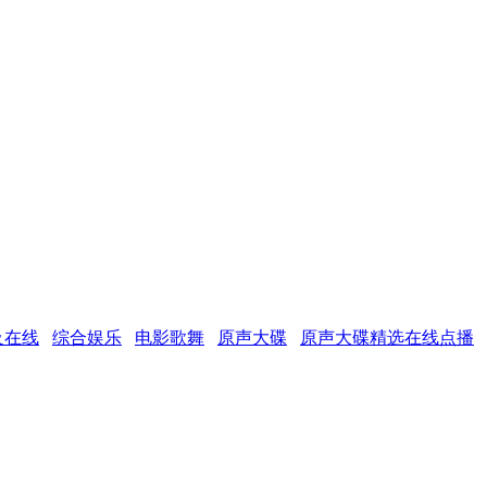
及在线
综合娱乐
电影歌舞
原声大碟
原声大碟精选在线点播