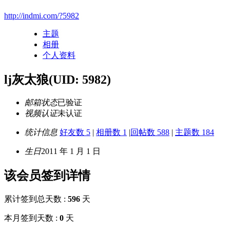
http://indmi.com/?5982
主题
相册
个人资料
lj灰太狼
(UID: 5982)
邮箱状态
已验证
视频认证
未认证
统计信息
好友数 5
|
相册数 1
|
回帖数 588
|
主题数 184
生日
2011 年 1 月 1 日
该会员签到详情
累计签到总天数 :
596
天
本月签到天数 :
0
天