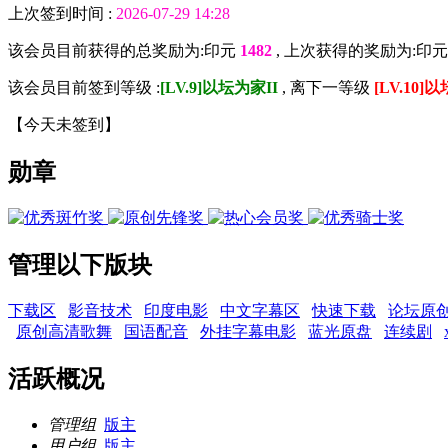
上次签到时间 :
2026-07-29 14:28
该会员目前获得的总奖励为:印元
1482
, 上次获得的奖励为:印
该会员目前签到等级 :
[LV.9]以坛为家II
, 离下一等级
[LV.10]
【
今天未签到
】
勋章
管理以下版块
下载区
影音技术
印度电影
中文字幕区
快速下载
论坛原
原创高清歌舞
国语配音
外挂字幕电影
蓝光原盘
连续剧
活跃概况
管理组
版主
用户组
版主