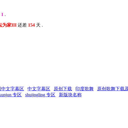
元
1
.
以坛为家III
还差
154
天 .
创中文字幕区
中文字幕区
原创下载
印度歌舞
原创歌舞下载
xunjun 专区
shuijngling 专区
新版块名称