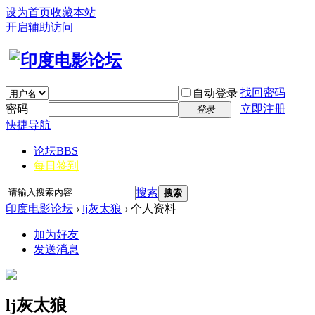
设为首页
收藏本站
开启辅助访问
找回密码
自动登录
密码
立即注册
登录
快捷导航
论坛
BBS
每日签到
搜索
搜索
印度电影论坛
›
lj灰太狼
›
个人资料
加为好友
发送消息
lj灰太狼