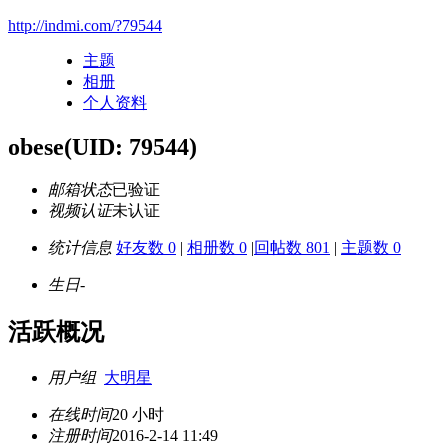
http://indmi.com/?79544
主题
相册
个人资料
obese
(UID: 79544)
邮箱状态
已验证
视频认证
未认证
统计信息
好友数 0
|
相册数 0
|
回帖数 801
|
主题数 0
生日
-
活跃概况
用户组
大明星
在线时间
20 小时
注册时间
2016-2-14 11:49