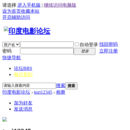
请选择
进入手机版
|
继续访问电脑版
设为首页
收藏本站
开启辅助访问
找回密码
自动登录
密码
立即注册
登录
快捷导航
论坛
BBS
每日签到
搜索
搜索
印度电影论坛
›
tuzi12345
›
相册
加为好友
发送消息